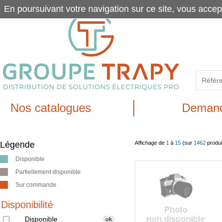
En poursuivant votre navigation sur ce site, vous accep
Nos catalogues
Demand
Légende
Affichage de
1
à
15
(sur
1462
produi
Disponible
Partiellement disponible
Sur commande
Disponibilité
Disponible