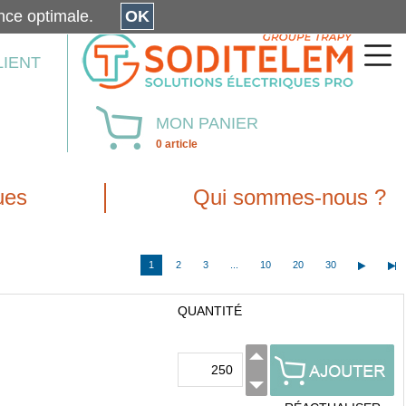
érience optimale.
OK
LIENT
MON PANIER
0 article
ues
Qui sommes-nous ?
1
2
3
...
10
20
30
QUANTITÉ