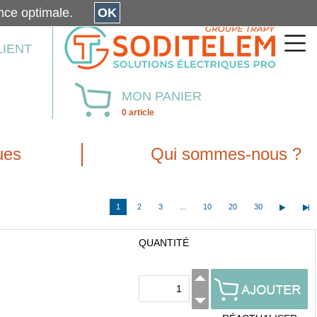
érience optimale.
OK
LIENT
MON PANIER
0 article
ues
Qui sommes-nous ?
1
2
3
...
10
20
30
QUANTITÉ