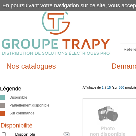
En poursuivant votre navigation sur ce site, vous accep
Nos catalogues
Demand
Légende
Affichage de
1
à
15
(sur
560
produit
Disponible
Partiellement disponible
Sur commande
Disponibilité
Disponible