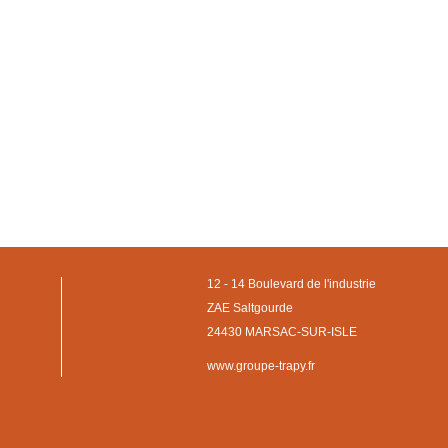
12 - 14 Boulevard de l'industrie
ZAE Saltgourde
24430 MARSAC-SUR-ISLE
www.groupe-trapy.fr