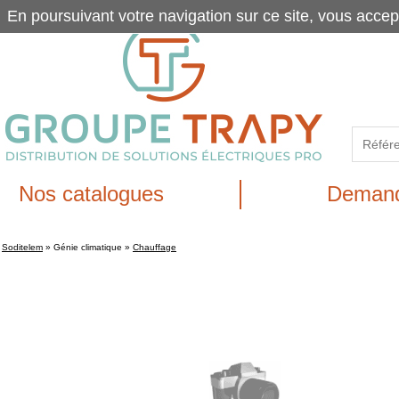
En poursuivant votre navigation sur ce site, vous accep
Nos catalogues
Demand
Soditelem
»
Génie climatique
»
Chauffage