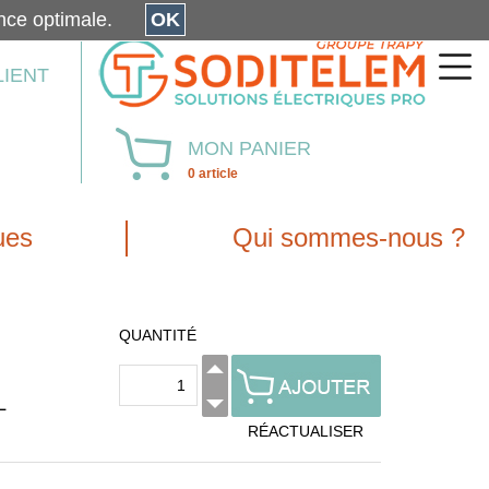
érience optimale.
OK
LIENT
MON PANIER
0 article
ues
Qui sommes-nous ?
QUANTITÉ
L
RÉACTUALISER