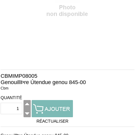
CBMIMP08005
GenouillÞre Útendue genou 845-00
Cbm
QUANTITÉ
RÉACTUALISER