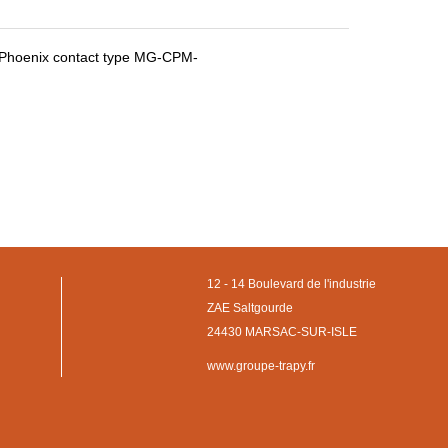
/Phoenix contact type MG-CPM-
12 - 14 Boulevard de l'industrie
ZAE Saltgourde
24430 MARSAC-SUR-ISLE
www.groupe-trapy.fr