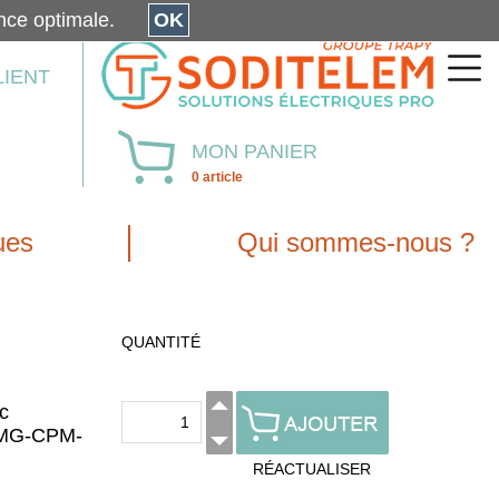
érience optimale.
OK
LIENT
MON PANIER
0 article
ues
Qui sommes-nous ?
QUANTITÉ
c
 MG-CPM-
RÉACTUALISER