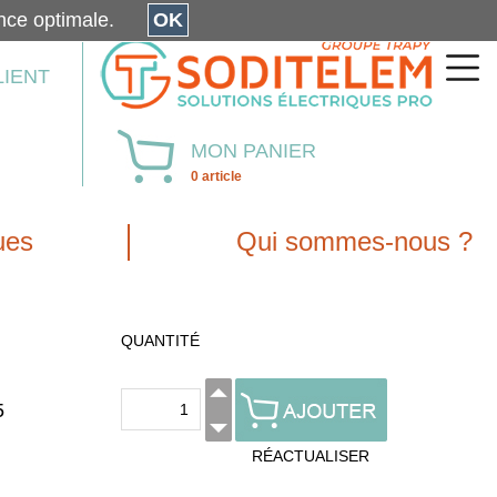
érience optimale.
OK
LIENT
MON PANIER
0 article
ues
Qui sommes-nous ?
QUANTITÉ
5
RÉACTUALISER