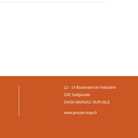
12 - 14 Boulevard de l'industrie
ZAE Saltgourde
24430 MARSAC-SUR-ISLE
www.groupe-trapy.fr