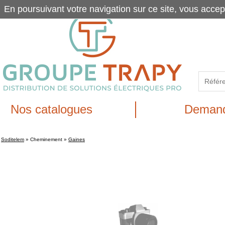
En poursuivant votre navigation sur ce site, vous accep
Nos catalogues
Demand
Soditelem
»
Cheminement
»
Gaines