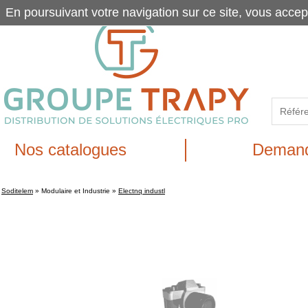
En poursuivant votre navigation sur ce site, vous accep
Nos catalogues
Demand
Soditelem
»
Modulaire et Industrie
»
Electnq industl