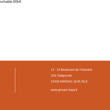
rochable,50kA
12 - 14 Boulevard de l'industrie
ZAE Saltgourde
24430 MARSAC-SUR-ISLE
www.groupe-trapy.fr