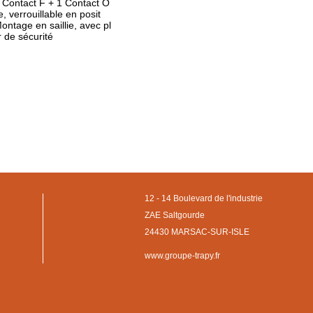
1 Contact F + 1 Contact O
, verrouillable en posit
ontage en saillie, avec pl
 de sécurité
12 - 14 Boulevard de l'industrie
ZAE Saltgourde
24430 MARSAC-SUR-ISLE
www.groupe-trapy.fr