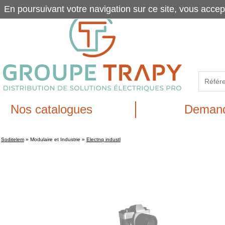
En poursuivant votre navigation sur ce site, vous accep
Nos catalogues
Demand
Soditelem
»
Modulaire et Industrie
»
Electnq industl