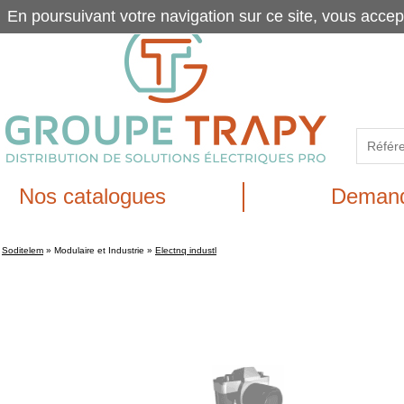
En poursuivant votre navigation sur ce site, vous accep
Nos catalogues
Demand
Soditelem
»
Modulaire et Industrie
»
Electnq industl