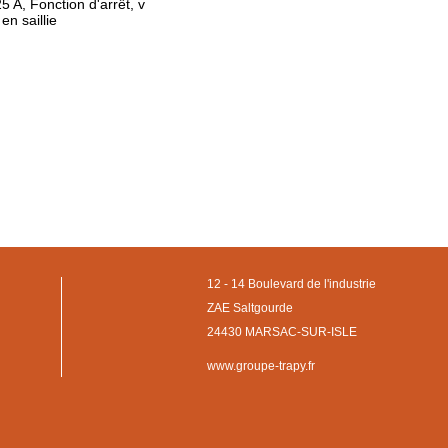
5 A, Fonction d'arrêt, v
en saillie
12 - 14 Boulevard de l'industrie
ZAE Saltgourde
24430 MARSAC-SUR-ISLE
www.groupe-trapy.fr