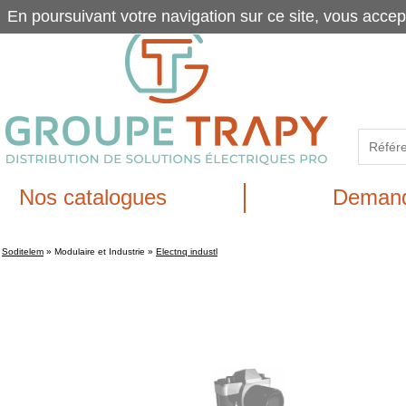
En poursuivant votre navigation sur ce site, vous accep
Nos catalogues
Demand
Soditelem
»
Modulaire et Industrie
»
Electnq industl