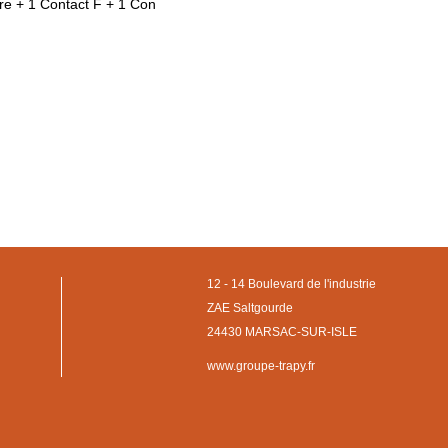
ire + 1 Contact F + 1 Con
12 - 14 Boulevard de l'industrie
ZAE Saltgourde
24430 MARSAC-SUR-ISLE
www.groupe-trapy.fr