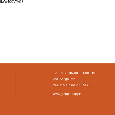
 4kW/400V/AC3
12 - 14 Boulevard de l'industrie
ZAE Saltgourde
24430 MARSAC-SUR-ISLE
www.groupe-trapy.fr