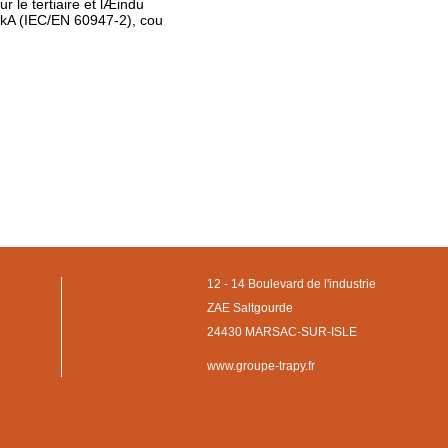
r le tertiaire et lÆindu
25kA (IEC/EN 60947-2), cou
12 - 14 Boulevard de l'industrie
ZAE Saltgourde
24430 MARSAC-SUR-ISLE
www.groupe-trapy.fr