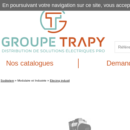
En poursuivant votre navigation sur ce site, vous accep
Nos catalogues
Demand
Soditelem
»
Modulaire et Industrie
»
Electnq industl