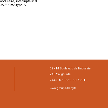
modulaire, interrupteur d
 40A 300mA type S
12 - 14 Boulevard de l'industrie
ZAE Saltgourde
24430 MARSAC-SUR-ISLE
www.groupe-trapy.fr