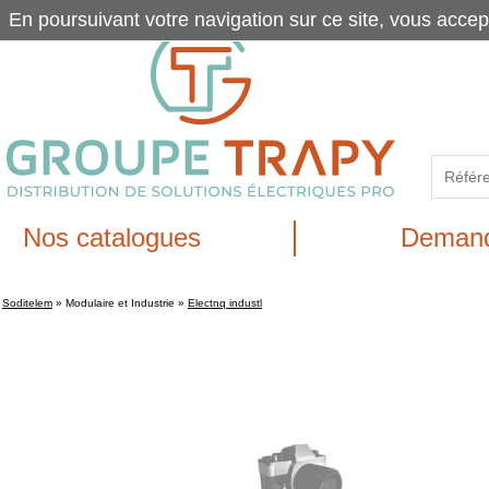
En poursuivant votre navigation sur ce site, vous accep
Nos catalogues
Demand
Soditelem
»
Modulaire et Industrie
»
Electnq industl