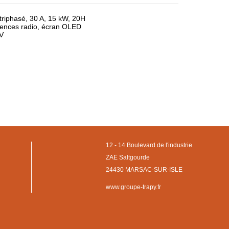
triphasé, 30 A, 15 kW, 20H
férences radio, écran OLED
V
12 - 14 Boulevard de l'industrie
ZAE Saltgourde
24430 MARSAC-SUR-ISLE
www.groupe-trapy.fr