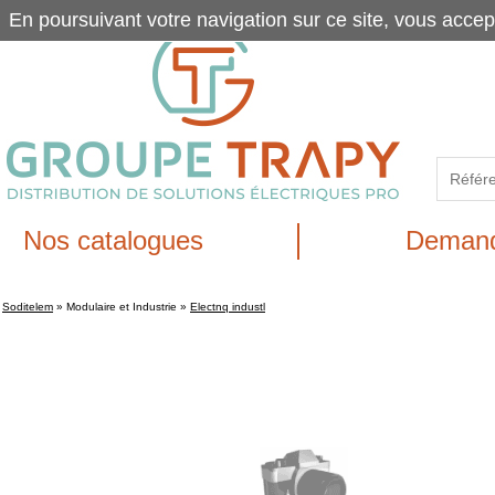
En poursuivant votre navigation sur ce site, vous accep
Nos catalogues
Demand
Soditelem
»
Modulaire et Industrie
»
Electnq industl