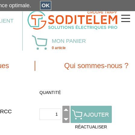
érience optimale.
OK
LIENT
MON PANIER
0 article
ues
Qui sommes-nous ?
QUANTITÉ
- RCC
RÉACTUALISER