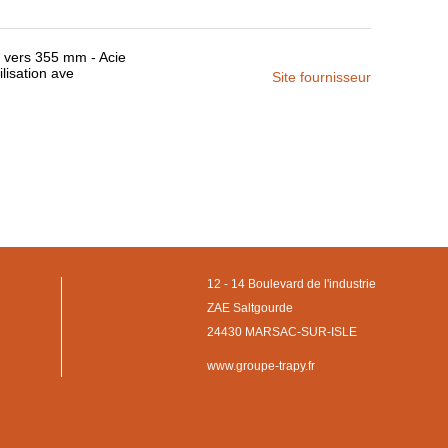
 vers 355 mm - Acie
ilisation ave
Site fournisseur
12 - 14 Boulevard de l'industrie
ZAE Saltgourde
24430 MARSAC-SUR-ISLE
www.groupe-trapy.fr