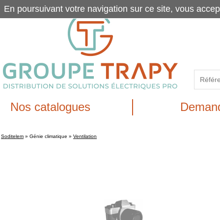
En poursuivant votre navigation sur ce site, vous accep
Nos catalogues
Demand
Soditelem
»
Génie climatique
»
Ventilation