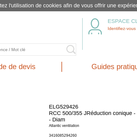
tez l'utilisation de cookies afin de vous offrir une exp
ESPACE C
Identifiez-vous
e de devis
Guides pratiq
ELG529426
RCC 500/355 JRéduction conique 
- Diam
Atlantic ventilation
3416085294260