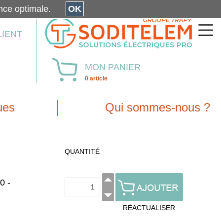
érience optimale.
OK
LIENT
MON PANIER
0 article
ues
Qui sommes-nous ?
QUANTITÉ
0 -
RÉACTUALISER