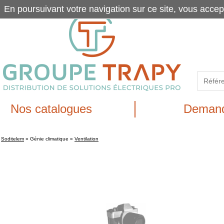
En poursuivant votre navigation sur ce site, vous accep
Nos catalogues
Demand
Soditelem
»
Génie climatique
»
Ventilation