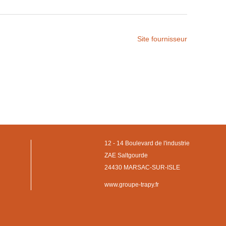
Site fournisseur
12 - 14 Boulevard de l'industrie
ZAE Saltgourde
24430 MARSAC-SUR-ISLE
www.groupe-trapy.fr