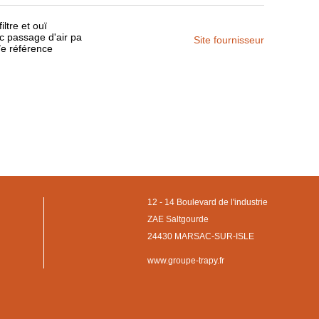
iltre et ouï
c passage d'air pa
Site fournisseur
uïe référence
12 - 14 Boulevard de l'industrie
ZAE Saltgourde
24430 MARSAC-SUR-ISLE
www.groupe-trapy.fr