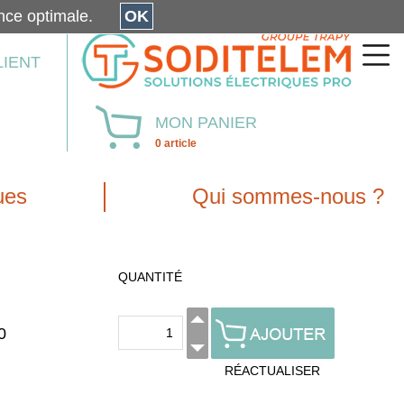
érience optimale.
OK
LIENT
MON PANIER
0 article
ues
Qui sommes-nous ?
QUANTITÉ
0
RÉACTUALISER