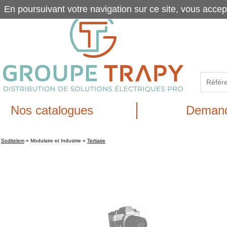
En poursuivant votre navigation sur ce site, vous accep
Nos catalogues
Demand
Soditelem
»
Modulaire et Industrie
»
Tertiaire