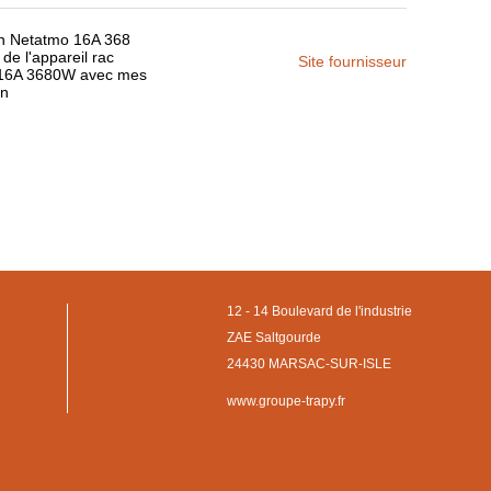
th Netatmo 16A 368
e l'appareil rac
Site fournisseur
o 16A 3680W avec mes
on
12 - 14 Boulevard de l'industrie
ZAE Saltgourde
24430 MARSAC-SUR-ISLE
www.groupe-trapy.fr