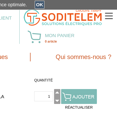
érience optimale.
OK
LIENT
MON PANIER
0 article
ues
Qui sommes-nous ?
QUANTITÉ
LA
RÉACTUALISER