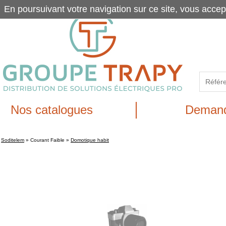
En poursuivant votre navigation sur ce site, vous accep
Nos catalogues
Demand
Soditelem
»
Courant Faible
»
Domotique habit