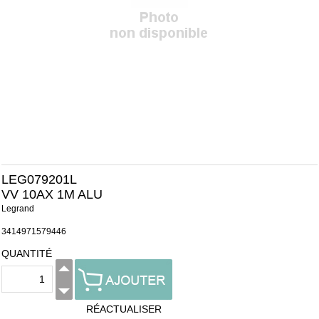
LEG079201L
VV 10AX 1M ALU
Legrand
3414971579446
QUANTITÉ
RÉACTUALISER