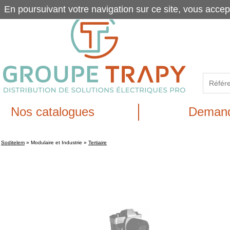
En poursuivant votre navigation sur ce site, vous accep
Nos catalogues
Demand
Soditelem
»
Modulaire et Industrie
»
Tertiaire