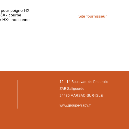
 pour peigne HX·
 63A - courbe
Site fournisseur
 HX· traditionne
12 - 14 Boulevard de l'industrie
ZAE Saltgourde
24430 MARSAC-SUR-ISLE
www.groupe-trapy.fr