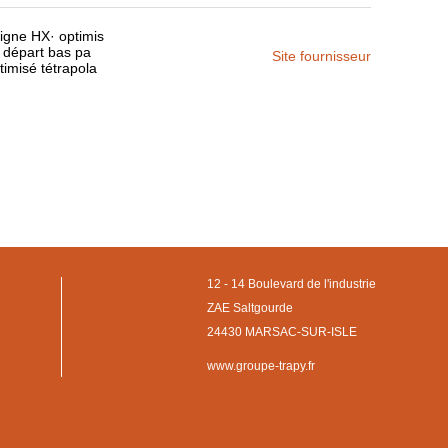
igne HX· optimis
t départ bas pa
Site fournisseur
imisé tétrapola
12 - 14 Boulevard de l'industrie
ZAE Saltgourde
24430 MARSAC-SUR-ISLE
www.groupe-trapy.fr