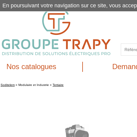
En poursuivant votre navigation sur ce site, vous accep
Nos catalogues
Demand
Soditelem
»
Modulaire et Industrie
»
Tertiaire