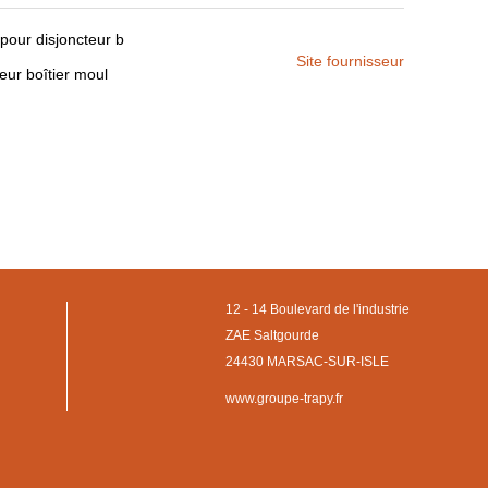
our disjoncteur b
Site fournisseur
eur boîtier moul
12 - 14 Boulevard de l'industrie
ZAE Saltgourde
24430 MARSAC-SUR-ISLE
www.groupe-trapy.fr