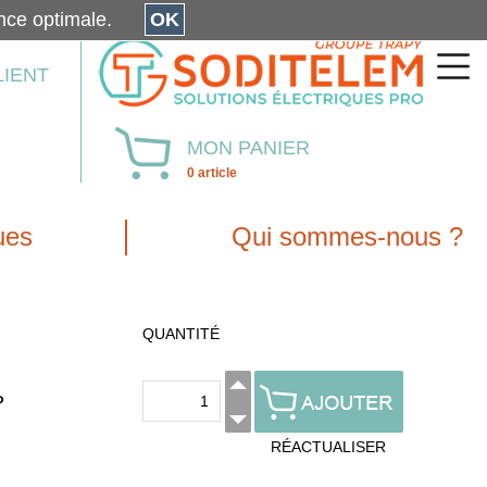
érience optimale.
OK
LIENT
MON PANIER
0 article
ues
Qui sommes-nous ?
QUANTITÉ
P
RÉACTUALISER