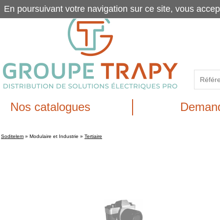
En poursuivant votre navigation sur ce site, vous accep
Nos catalogues
Demand
Soditelem
»
Modulaire et Industrie
»
Tertiaire