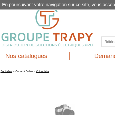
En poursuivant votre navigation sur ce site, vous accep
Nos catalogues
Demand
Soditelem
»
Courant Faible
»
Vdi tertiaire