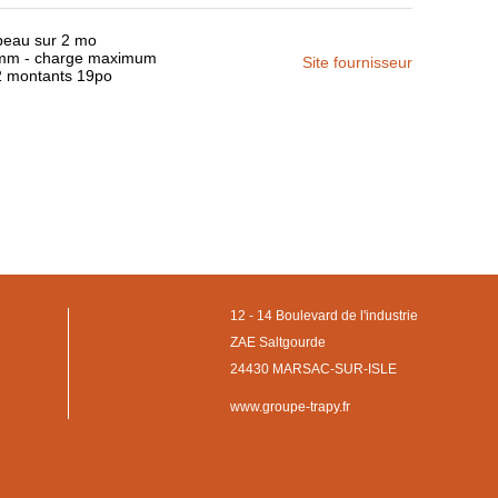
apeau sur 2 mo
0mm - charge maximum
Site fournisseur
 2 montants 19po
12 - 14 Boulevard de l'industrie
ZAE Saltgourde
24430 MARSAC-SUR-ISLE
www.groupe-trapy.fr