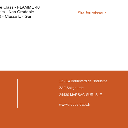
ce Class - FLAMME 40
0lm - Non Gradable
Site fournisseur
 - Classe E - Gar
12 - 14 Boulevard de l'industrie
ZAE Saltgourde
24430 MARSAC-SUR-ISLE
www.groupe-trapy.fr