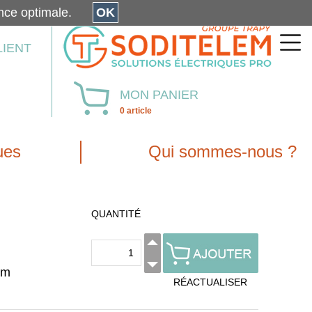
érience optimale.
OK
LIENT
MON PANIER
0 article
ues
Qui sommes-nous ?
QUANTITÉ
lm
RÉACTUALISER