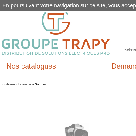
En poursuivant votre navigation sur ce site, vous accep
Nos catalogues
Demand
Soditelem
»
Eclairage
»
Sources