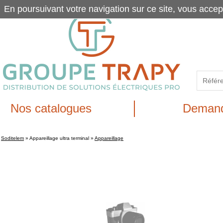
En poursuivant votre navigation sur ce site, vous accep
Nos catalogues
Demand
Soditelem
»
Appareillage ultra terminal
»
Appareillage