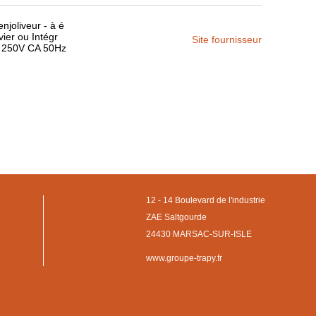
njoliveur - à é
vier ou Intégr
Site fournisseur
AX 250V CA 50Hz
12 - 14 Boulevard de l'industrie
ZAE Saltgourde
24430 MARSAC-SUR-ISLE
www.groupe-trapy.fr