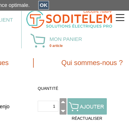
érience optimale.
OK
LIENT
MON PANIER
0 article
ues
Qui sommes-nous ?
QUANTITÉ
enjo
RÉACTUALISER