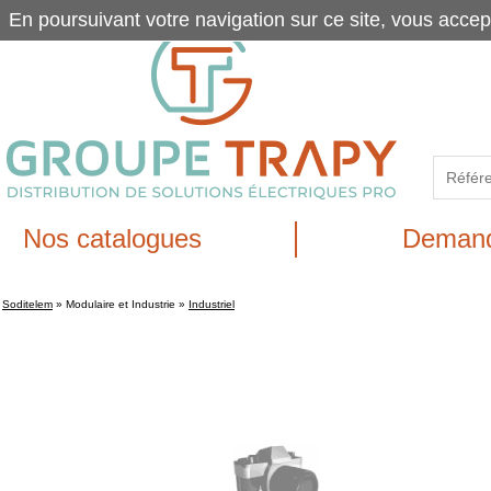
En poursuivant votre navigation sur ce site, vous accep
Nos catalogues
Demand
Soditelem
»
Modulaire et Industrie
»
Industriel