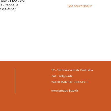
noir - O22 - col
ns - rappel à
Site fournisseur
 vis-étrier
12 - 14 Boulevard de l'industrie
ZAE Saltgourde
24430 MARSAC-SUR-ISLE
www.groupe-trapy.fr