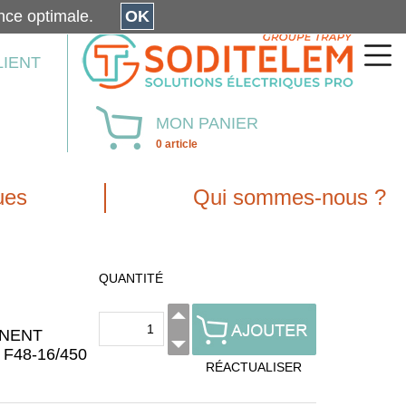
érience optimale.
OK
LIENT
MON PANIER
0 article
ues
Qui sommes-nous ?
QUANTITÉ
NENT
F48-16/450
RÉACTUALISER