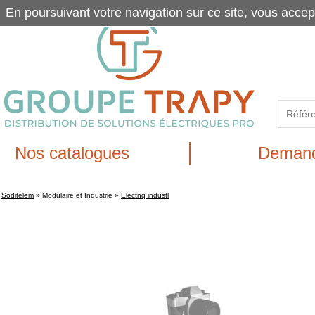
En poursuivant votre navigation sur ce site, vous accep
Nos catalogues
Demand
Soditelem
»
Modulaire et Industrie
»
Electnq industl