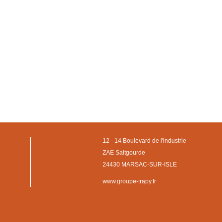
12 - 14 Boulevard de l'industrie
ZAE Saltgourde
24430 MARSAC-SUR-ISLE
www.groupe-trapy.fr