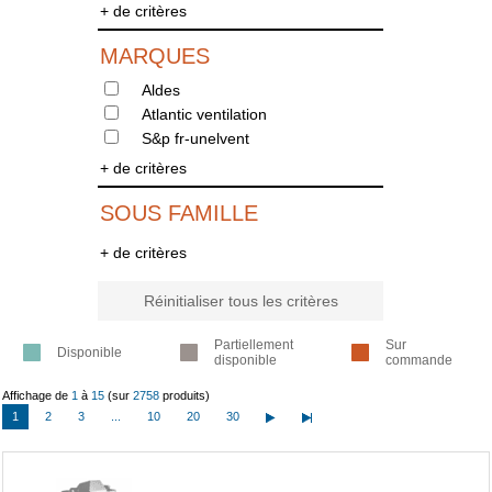
+ de critères
MARQUES
Aldes
Atlantic ventilation
S&p fr-unelvent
+ de critères
SOUS FAMILLE
+ de critères
Réinitialiser tous les critères
Partiellement
Sur
Disponible
disponible
commande
Affichage de
1
à
15
(sur
2758
produits)
1
2
3
...
10
20
30