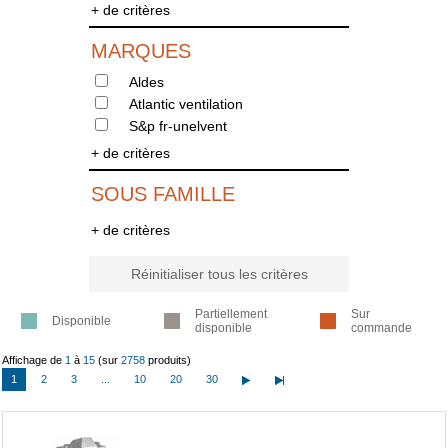
+ de critères
MARQUES
Aldes
Atlantic ventilation
S&p fr-unelvent
+ de critères
SOUS FAMILLE
+ de critères
Réinitialiser tous les critères
Partiellement
Sur
Disponible
disponible
commande
Affichage de
1
à
15
(sur
2758
produits)
1
2
3
...
10
20
30