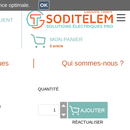
érience optimale.
OK
LIENT
MON PANIER
0 article
ues
Qui sommes-nous ?
QUANTITÉ
²
RÉACTUALISER