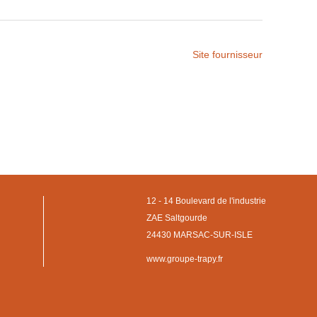
Site fournisseur
12 - 14 Boulevard de l'industrie
ZAE Saltgourde
24430 MARSAC-SUR-ISLE
www.groupe-trapy.fr