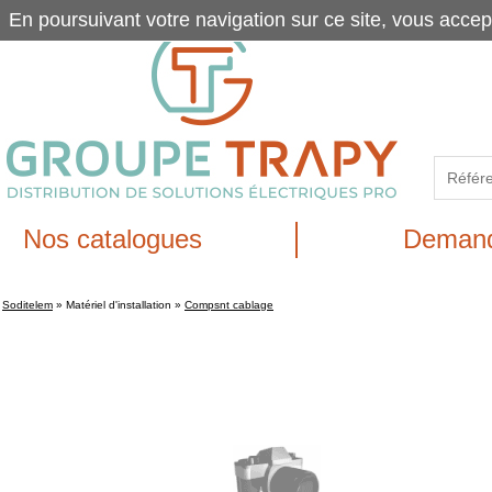
En poursuivant votre navigation sur ce site, vous accep
Nos catalogues
Demand
Soditelem
»
Matériel d'installation
»
Compsnt cablage