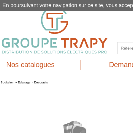
En poursuivant votre navigation sur ce site, vous accep
Nos catalogues
Demand
Soditelem
»
Eclairage
»
Decoratifs