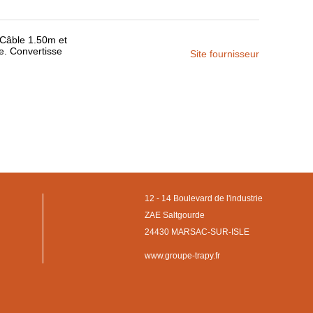
 Câble 1.50m et
e. Convertisse
Site fournisseur
12 - 14 Boulevard de l'industrie
ZAE Saltgourde
24430 MARSAC-SUR-ISLE
www.groupe-trapy.fr