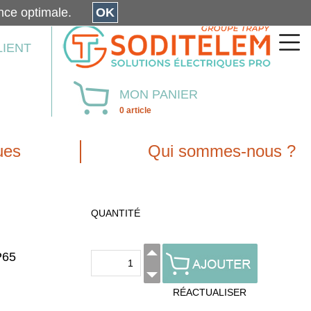
érience optimale.
OK
LIENT
MON PANIER
0 article
ues
Qui sommes-nous ?
QUANTITÉ
P65
RÉACTUALISER