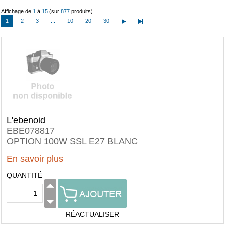
Affichage de
1
à
15
(sur
877
produits)
1
2
3
...
10
20
30
L'ebenoid
EBE078817
OPTION 100W SSL E27 BLANC
En savoir plus
QUANTITÉ
RÉACTUALISER