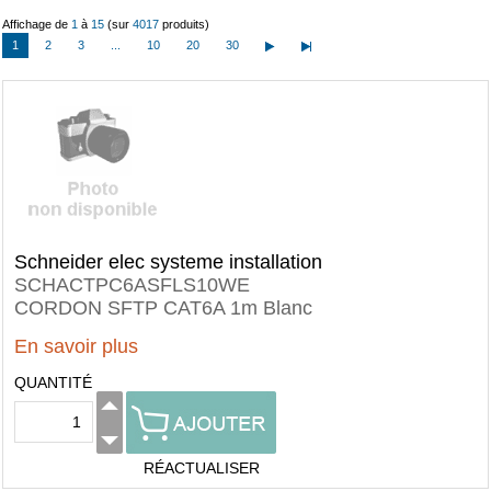
Affichage de
1
à
15
(sur
4017
produits)
1
2
3
...
10
20
30
Schneider elec systeme installation
SCHACTPC6ASFLS10WE
CORDON SFTP CAT6A 1m Blanc
En savoir plus
QUANTITÉ
RÉACTUALISER